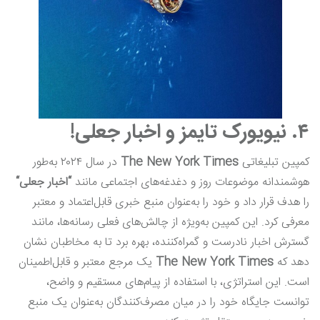
۴. نیویورک تایمز و اخبار جعلی!
کمپین تبلیغاتی
The New York Times
در سال ۲۰۲۴ به‌طور
هوشمندانه موضوعات روز و دغدغه‌های اجتماعی مانند
“
اخبار جعلی
“
را هدف قرار داد و خود را به‌عنوان منبع خبری قابل‌اعتماد و معتبر
معرفی کرد. این کمپین به‌ویژه از چالش‌های فعلی رسانه‌ها، مانند
گسترش اخبار نادرست و گمراه‌کننده، بهره برد تا به مخاطبان نشان
دهد که
The New York Times
یک مرجع معتبر و قابل‌اطمینان
است. این استراتژی، با استفاده از پیام‌های مستقیم و واضح،
توانست جایگاه خود را در میان مصرف‌کنندگان به‌عنوان یک منبع