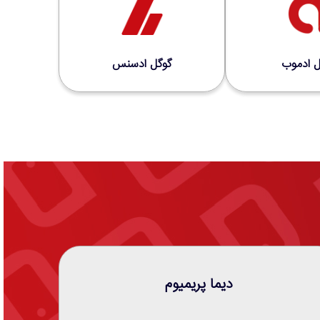
ل ادموب
گوگل ادسنس
دیما پریمیوم