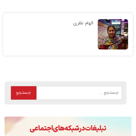
الهام نظری
جستجو
برای: