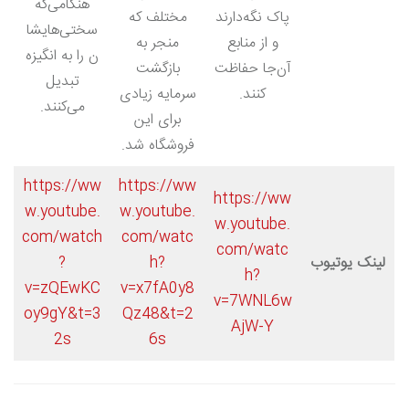
هنگامی‌که
پاک نگه‌دارند
مختلف که
سختی‌هایشا
و از منابع
منجر به
ن را به انگیزه
آن‌جا حفاظت
بازگشت
تبدیل
کنند.
سرمایه زیادی
می‌کنند.
برای این
فروشگاه شد.
https://ww
https://ww
https://ww
w.youtube.
w.youtube.
w.youtube.
com/watch
com/watc
com/watc
لینک یوتیوب
h?
?
h?
v=zQEwKC
v=x7fA0y8
v=7WNL6w
oy9gY&t=3
Qz48&t=2
AjW-Y
2s
6s