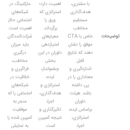
با مشتری،
اهمیت دارد؛
مارکتینگ در
هدف‌گذاری
استراتژی که
شبکه‌های
مستقیم
ورق را
اجتماعی حائز
مخاطب
برگرداند.
اهمیت است.
توضیحات
خاص با CTA
معیارهای
شرکت‌کنندگان
موفق را نشان
امتیازدهی
باید میزان
دهند که نتایج
داوران در این
درگیری
قابل
بخش
مخاطب،
اندازه‌گیری و
چشم‌انداز،
فراگیری و
معناداری را در
ایده،
خلاقیت در
پی داشته
استراتژی و
شبکه‌های
باشد. هیئت
هدف‌گذاری،
اجتماعی را که
داوران
اجرا،
منجر به
براساس ایده،
تاثیرگذاری و
موفقیت
استراتژی،
نتیجه کمپین
کمپین شده را
اجرا،
است.
به نمایش