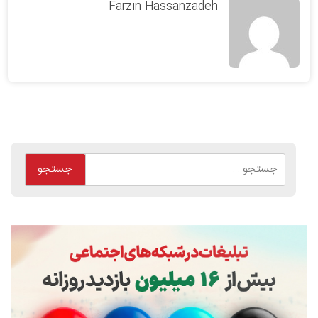
Farzin Hassanzadeh
جستجو
برای: