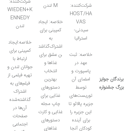
شرکت‌کننده:
شرکت‌کننده:
M لندن
WIEDEN+K
HOST/HA
ENNEDY
VAS
خلاصه: ایجاد
لندن
سیدنی-
کمپینی برای
استرالیا
به
خلاصه:ایجاد
اشتراک‌گذاشت
کمپینی برای
خلاصه: ثبت
ن عشق برای
ارتباط با
عهد در
غذاها و
جوانان لندن و
پاسپورت و
انتخاب
تهیه فیلمی از
برندگان جوایز
امضای آن
بهترین
فیلم‌های به
بزرگ جشنواره
توسط
دستورهای
اشتراک
توریست‌های
غذایی برای
گذاشته‌شده
جزیره پالائو تا
چاپ مجله
آن‌ها در
این جزیره را
غذایی و کارت
صفحات
برای آینده
دستورهای
اجتماعی
کودکان آنجا
غذاهای