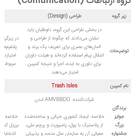
گروه ارتباطات (Comunication)
زیر گروه
طراحی (Design)
در بخش طراحی این گروه، داوطلبان باید
نشان می‌دادند که چگونه از طراحی و
در زیرگروه
المان‌های بصری برای تعریف یک برند و
پلتفرم‌ها
توضیحات
انتقال پیام استفاده کرده‌اند و هیئت داوران
امتیازدهی
برای داوری به ایده، اجرا و نتیجه کمپین
مربوط بو
امتیاز می‌دهند.
نام کمپین
Trash Isles
r
شرکت‌کننده: AMVBBDO لندن
شر
برندگان
جوایز
خلاصه: ایجاد کشوری خیالی و ساخته‌شده
خلاصه: سا
بزرگ
از پلاستیک با پول، پاسپورت و پرچم ملی،
برزیل کمک
جشنواره
معرفی آن به سازمان ملل متحد و پذیرش
انتخاباتی