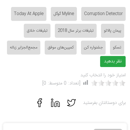
Corruption Detector
Myline گوگل
Today At Apple
پیمان پالائو
تبلیغات برتر سال 2018
تبلیغات خلاق
تسکو
جشنواره کن
کمپین‌های موفق
مجمع‌الجزایر زباله
نظر بدهید
امتیاز خود را انتخاب کنید
[تعداد:
0
متوسط:
0
]
برای دوستانتان بفرستید