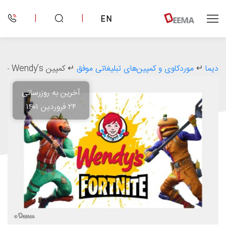
|
|
EN
دیما
↵
موردکاوی و کمپین‌های تبلیغاتی موفق
↵
کمپین Keeping Fortnite Fresh – Wendy’s برنده جنگ با گوشت‌های یخ‌زده
آخرین به روزرسانی
۲۴ فروردین ۱۴۰۱