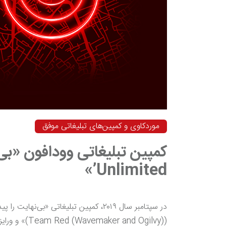
موردکاوی و کمپین‌های تبلیغاتی موفق
Unlimited’»
در سپتامبر سال ۲۰۱۹، کمپین تبلیغاتی «ب
(r and Ogilvy