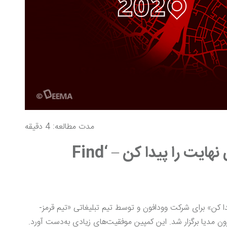
مدت مطالعه: 4 دقیقه
کمپین تبلیغاتی وودافون «بی نهایت را پیدا کن – ‘Find
ی‌نهایت را پیدا کن» برای شرکت وودافون و توسط تیم تبلیغاتی «تیم قرمز-
Team Red (Wavemake))» و ورایزون مدیا برگزار شد. این کمپین موفقیت‌های زیادی به‌دست آورد.