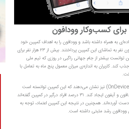
برای کسب‌وکار وودافون
ده‌ای به همراه داشته باشد و وودافون را به اهداف کمپین خود
برساند. در انتهای این کمپین چیزی نزدیک به ۳۲ میلیون نفر به تماشای این کمپین پرداختند. بیش از ۲۳ هزار نفر برای
 توانست بیشتر از جام جهانی راگبی در روزی که تیم ملی
ب کند. کاربران به اندازه‌ی میزان معمول پنج ماه به تعامل با
فت.
پژوهش‌های مستقل برند توسط شرکت وان دیوایس (OnDevice) نیز نشان می‌دهند که این کمپین توانسته است
رشد قابل توجهی در ایجاد آگاهی فوری از برندهای وودافون و آیفون ایجاد کند. ۳۱ درصد افراد درگیر در کمپین گفته‌اند
 این کمپین اطلاعات بیشتری در مورد آیفون ۱۱ به‌دست آورده‌اند. همچنین در نتیجه این کمپین اعتماد، توجه به
 وودافون رشد مثبتی داشته است.