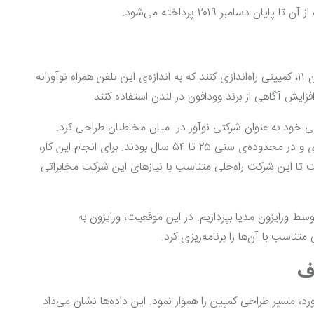
سامبر ۲۰۱۹ پرداخته می‌شود.
مدیران وودافون تمایل داشتند که در زمان معرفی آیفون ۱۱، کمپینی راه‌اندازی کنند که به اندازه‌ی این تلفن همراه نوآورانه
زایش آگاهی از برند وودافون در لندن استفاده کنند.
ی خود به عنوان شرکتی نوآور در میان مخاطبان طراحی کرد.
مخاطبان اصلی این کمپین کاربران لندنی تشنه‌ی فناوری و در محدوده‌ی سنی ۲۵ تا ۵۴ سال بودند. برای انجام این کار،
 به سراغ ورایزون مدیا (Verizon Media) رفت تا این شرکت راه‌حلی متناسب با نیازهای این شرکت مخابراتی
سط ورایزون مدیا بپردازیم. در این موقعیت، ورایزون به
اسب با آن‌ها را برنامه‌ریزی کرد.
ف
د، مسیر طراحی کمپین را هموار نمود. این داده‌ها نشان می‌داد