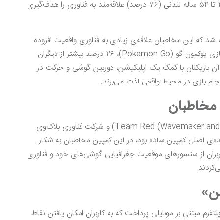
که وودافون می تواند بخش بزرگی از جامعه‌ی هدف ۲۵ تا ۵۴ ساله لندنی (۷۶ درصد) علاقه‌مند به فناوری را هدف‌گیری
 شد که این مخاطبان علاقه‌ی زیادی به فناوری واقعیت افزوده
دارند، به طوری که احتمال استفاده‌ی این مخاطبان از بازی پوکمون گو (Pokemon Go)، ۲۶ درصد بیشتر از دیگران
ن بازیکنان با کمک یک اپلیکیشن، دوربین گوشی و حرکت در
نجام بازی در محیط واقعی لذت می‌برند.
 مخاطبان
بدین ترتیب در همکاری با ودافون، تیم قرمز (Team Red (Wavemaker and Ogilvy)) و شرکت فناوری بلاک‌وی
. ایده‌ی اصلی کمپین ساده بود، در این کمپین مخاطبان به شکار
ربران از سنسورهای موقعیت جغرافیایی گوشی‌های خود و فناوری
‌کردند.
کن»
لتفرم مبتنی بر موبایلی پرداخت که به کاربران امکان یافتن نقاط