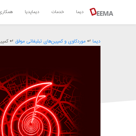
دیما
خدمات
دیماپدیا
همکاری 
دیما
↵
موردکاوی و کمپین‌های تبلیغاتی موفق
↵
کمپین 