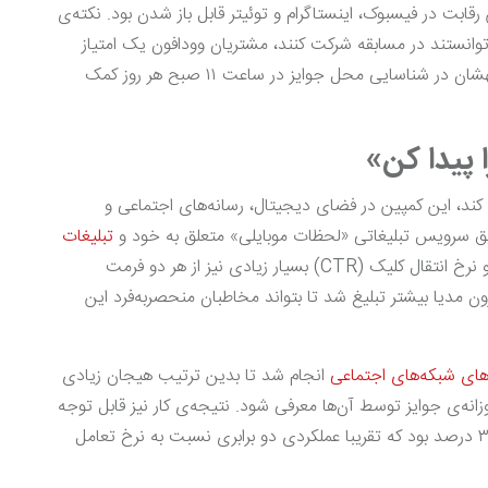
قابت در فیسبوک، اینستاگرام و توئیتر قابل باز شدن بود. نکته‌ی
‌توانستند در مسابقه شرکت کنند، مشتریان وودافون یک امتیاز
ویژه داشتند، آن‌ها سرنخ‌هایی اختصاصی داشتند که بهشان در شناسایی محل جوایز در ساعت ۱۱ صبح هر روز کمک
 پیدا کن»
 کند، این کمپین در فضای دیجیتال، رسانه‌های اجتماعی و
ریق سرویس تبلیغاتی «لحظات موبایلی» متعلق به خود و
تبلیغات
ایستا، کمپین را به ۱۷.۸میلیون نفر نشان دهد و نرخ انتقال کلیک (CTR) بسیار زیادی نیز از هر دو فرمت
 مدیا بیشتر تبلیغ شد تا بتواند مخاطبان منحصربه‌فرد این
رهای شبکه‌های اجتماعی
انجام شد تا بدین ترتیب هیجان زیادی
انه‌ی جوایز توسط آن‌ها معرفی شود. نتیجه‌ی کار نیز قابل توجه
بود، نرخ کلیک این بخش از کمپین نیز شامل تعامل ۳.۹ درصد بود که تقریبا عملکردی دو برابری نسبت به نرخ تعامل