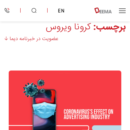
|
|
EN
برچسب:
کرونا ویروس
عضویت در خبرنامه دیما 🡣