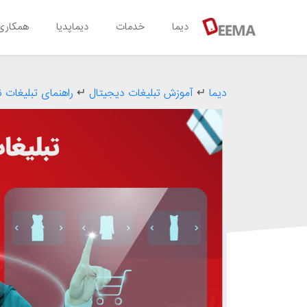
دیما
خدمات
دیماپدیا
همکاری 
دیما
↵
آموزش تبلیغات دیجیتال
↵
راهنمای تبلیغات 