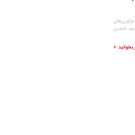
نوآوری‌های
یم، عنصری
بخوانید 🡨