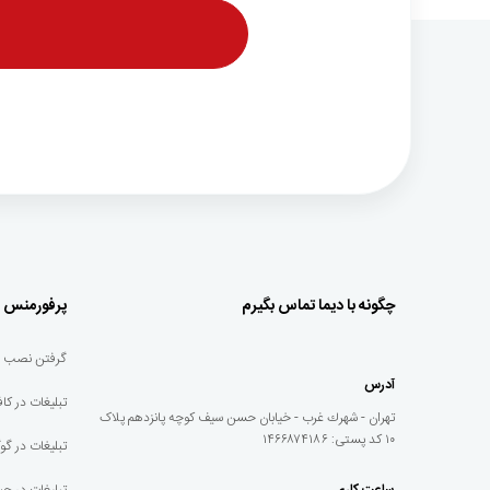
چگونه با دیما تماس بگیرم
پرفورمنس م
گرفتن نصب اپلی
آدرس
تبلیغات در کافه
تهران - شهرك غرب - خيابان حسن سيف كوچه پانزدهم پلاک
١٠ کد پستی: ۱۴۶۶۸۷۴۱۸۶
تبلیغات در گو